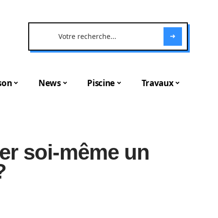
son
News
Piscine
Travaux
ler soi-même un
?